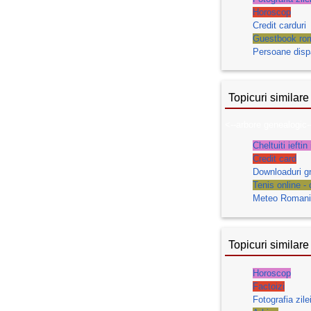
Horoscop
Credit carduri
Guestbook ro
Persoane disp
Topicuri similare
<--arbore genealogic-
Cheltuiti iefti
Credit card
Downloaduri gr
Tenis online - 
Meteo Romania
Topicuri similare
Horoscop
Factoizi
Fotografia zile