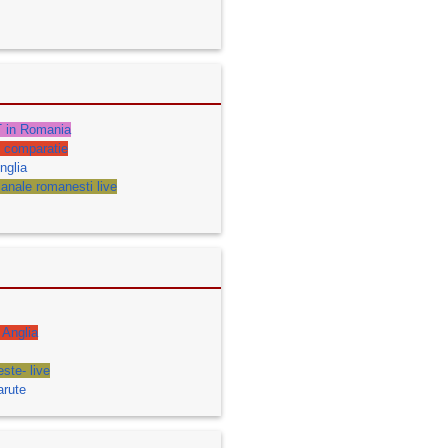
 in Romania
- comparatie
nglia
anale romanesti live
 Anglia
ste- live
arute