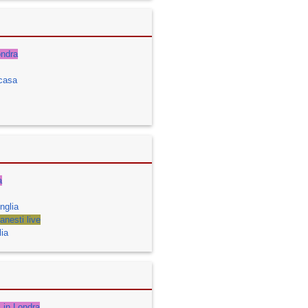
ondra
acasa
a
nglia
nesti live
ia
i in Londra