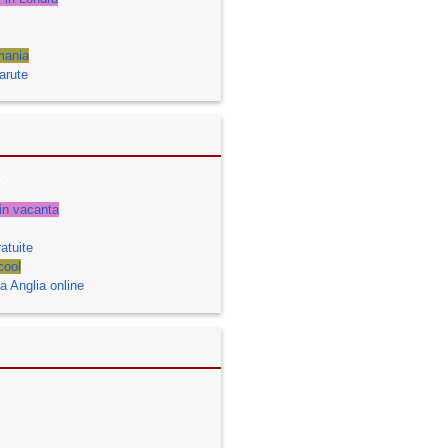
mania
arute
->
n in vacanta
atuite
cool
 Anglia online
i