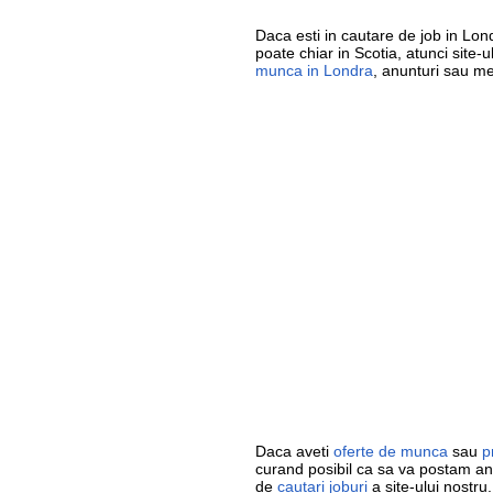
Daca esti in cautare de job in Lon
poate chiar in Scotia, atunci site-
munca in Londra
, anunturi sau me
Daca aveti
oferte de munca
sau
p
curand posibil ca sa va postam anu
de
cautari joburi
a site-ului nostru