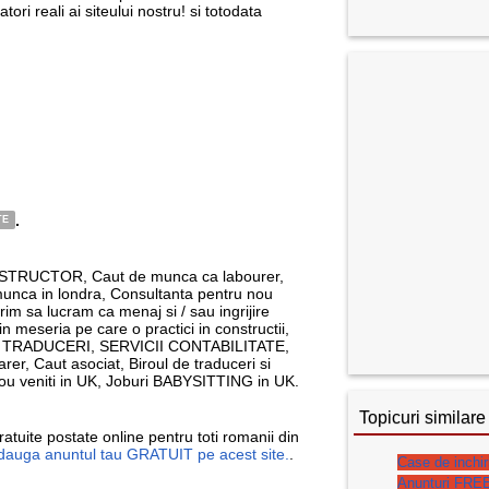
atori reali ai siteului nostru! si totodata
.
TE
NSTRUCTOR, Caut de munca ca labourer,
munca in londra, Consultanta pentru nou
orim sa lucram ca menaj si / sau ingrijire
i in meseria pe care o practici in constructii,
e, TRADUCERI, SERVICII CONTABILITATE,
arer, Caut asociat, Biroul de traduceri si
ou veniti in UK, Joburi BABYSITTING in UK.
Topicuri similare
atuite postate online pentru toti romanii din
adauga anuntul tau GRATUIT pe acest site.
.
Case de inchir
Anunturi FRE