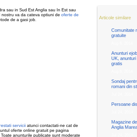
dra sau in Sud Est Anglia sau In Est sau
ul nostru va da cateva optiuni de
oferte de
Articole similare
tode de a gasi job.
Comunitate r
gratuite
Aug 8, 2014
Anunturi ejob
UK, anunturi 
gratis
Aug 8, 2014
Sondaj pentru
romani din st
Jul 24, 2014
Persoane dis
Jul 24, 2014
Magazine de c
restati servicii
atunci contactati-ne cat de
Anglia Marea
ntul oferte online gratuit pe pagina
Jul 24, 2014
. Toate anunturile publicate sunt moderate