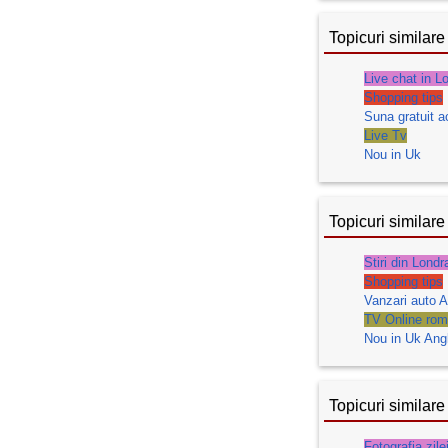
Topicuri similare
Live chat in L
Shopping tips
Suna gratuit 
Live Tv
Nou in Uk
Topicuri similare
Stiri din Londr
Shopping tips
Vanzari auto A
TV Online roma
Nou in Uk Angl
Topicuri similare
Fotografia zile