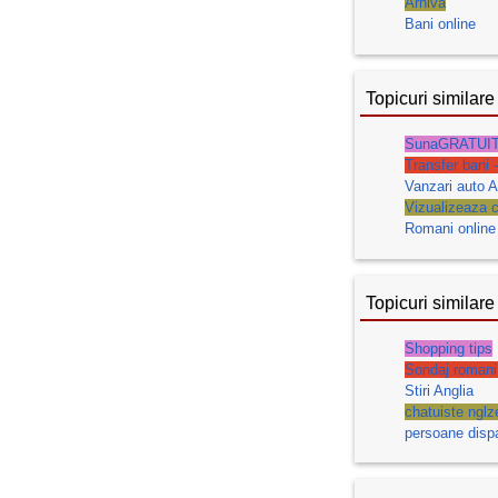
Arhiva
Bani online
Topicuri similare
SunaGRATUIT
Transfer bani 
Vanzari auto A
Vizualizeaza c
Romani online
Topicuri similare
Shopping tips
Sondaj romani
Stiri Anglia
chatuiste nglze
persoane disp