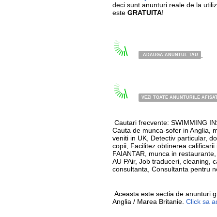
deci sunt anunturi reale de la utiliz
este
GRATUITA
!
.
ADAUGA ANUNTUL TAU
VEZI TOATE ANUNTURILE AFISA
Cautari frecvente: SWIMMING I
Cauta de munca-sofer in Anglia, 
veniti in UK, Detectiv particular, d
copii, Facilitez obtinerea calificari
FAIANTAR, munca in restaurant
AU PAir, Job traduceri, cleaning, c
consultanta, Consultanta pentru n
Aceasta este sectia de anunturi gr
Anglia / Marea Britanie.
Click sa 