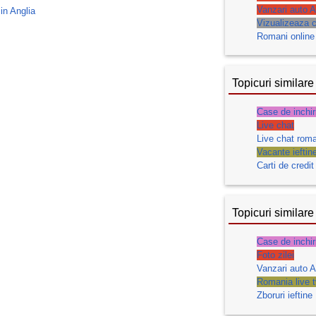
Vanzari auto A
 in Anglia
Vizualizeaza c
Romani online
Topicuri similare
Case de inchir
Live chat
Live chat roma
Vacante ieftin
Carti de credit
Topicuri similare
Case de inchir
Foto zilei
Vanzari auto A
Romania live t
Zboruri ieftine