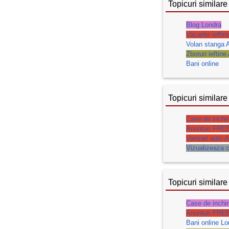
Topicuri similare
Blog Londra
Vacante ieftin
Volan stanga A
Zboruri ieftine
Bani online
Topicuri similare
Case de inchir
Anunturi FRE
Vanzari auto A
Vizualizeaza c
Topicuri similare
Case de inchir
Anunturi FRE
Bani online Lo