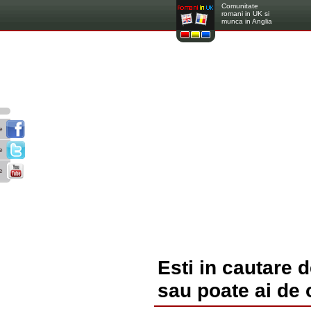
Comunitate
romani in UK si
munca in Anglia
e
e
e
Esti in cautare 
sau poate ai de 