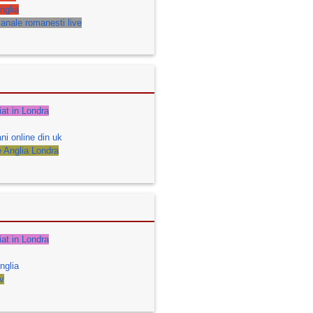
nglia
anale romanesti live
iat in Londra
ni online din uk
e Anglia Londra
iat in Londra
nglia
v