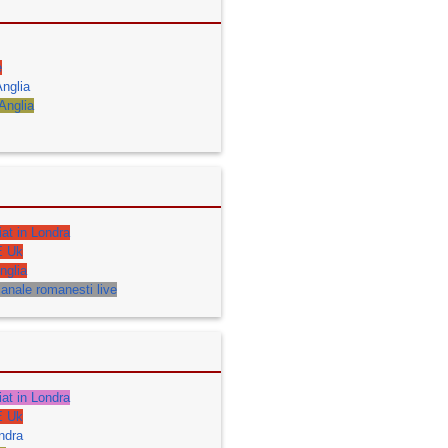
e
nglia
 Anglia
iat in Londra
E Uk
nglia
anale romanesti live
iat in Londra
E Uk
ndra