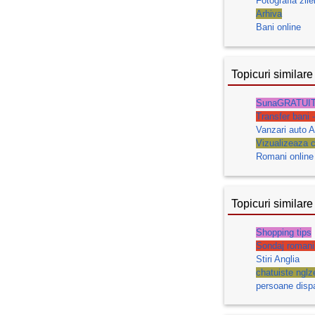
Fotografia zile
Arhiva
Bani online
Topicuri similare
SunaGRATUIT
Transfer bani 
Vanzari auto A
Vizualizeaza c
Romani online
Topicuri similare
Shopping tips
Sondaj romani
Stiri Anglia
chatuiste nglze
persoane disp