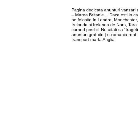
Pagina dedicata anunturi vanzari a
– Marea Britanie… Daca esti in cau
ne folosite In Londra, Manchester
Irelanda si Irelanda de Nors, Tara
curand posibil. Nu uitati sa “trageti”
anunturi gratuite | e-romania rent 
transport marfa Anglia.