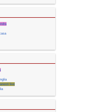
ondra
acasa
a
nglia
nesti live
ia