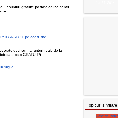
Jul 24, 2014
o – anunturi gratuite postate online pentru
anie.
l tau GRATUIT pe acest site…
derate deci sunt anunturi reale de la
 si totodata este GRATUIT!i
 in Anglia
Topicuri similare
Case de inchir