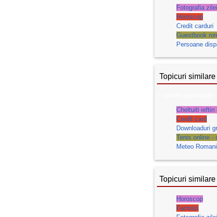
Fotografia zile
Horoscop
Credit carduri
Guestbook ro
Persoane disp
Topicuri similare
<--arbore genealogic-
Cheltuiti iefti
Credit card
Downloaduri gr
Tenis online - 
Meteo Romania
Topicuri similare
Horoscop
Factoizi