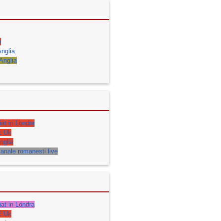
e
nglia
 Anglia
iat in Londra
E Uk
nglia
anale romanesti live
iat in Londra
E Uk