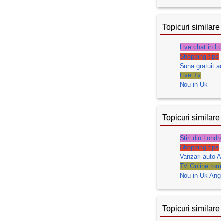
Topicuri similare
Live chat in L
Shopping tips
Suna gratuit 
Live Tv
Nou in Uk
Topicuri similare
Stiri din Londr
Shopping tips
Vanzari auto A
TV Online roma
Nou in Uk Angl
Topicuri similare