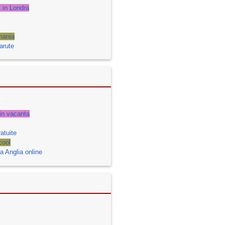
i in Londra
mania
arute
->
n in vacanta
atuite
cool
 Anglia online