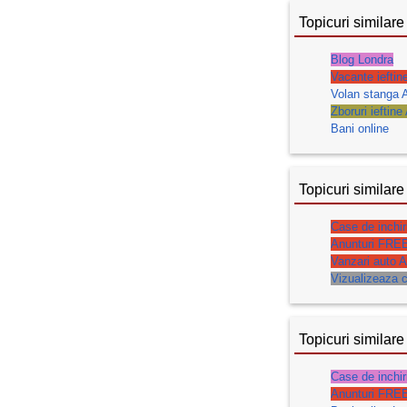
Topicuri similare
Blog Londra
Vacante ieftin
Volan stanga A
Zboruri ieftine
Bani online
Topicuri similare
Case de inchir
Anunturi FRE
Vanzari auto A
Vizualizeaza c
Topicuri similare
Case de inchir
Anunturi FRE