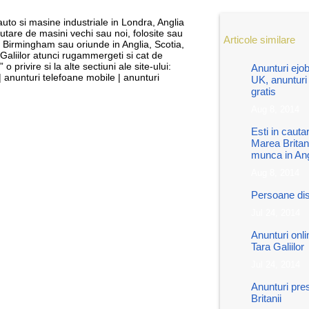
uto si masine industriale in Londra, Anglia
tare de masini vechi sau noi, folosite sau
Articole similare
, Birmingham sau oriunde in Anglia, Scotia,
 Galiilor atunci rugammergeti si cat de
 o privire si la alte sectiuni ale site-ului:
Anunturi ejob
| anunturi telefoane mobile | anunturi
UK, anunturi 
gratis
Aug 8, 2014
Esti in cauta
Marea Britan
munca in Ang
Aug 8, 2014
Persoane dis
Jul 24, 2014
Anunturi onli
Tara Galiilor
Jul 24, 2014
Anunturi pres
Britanii