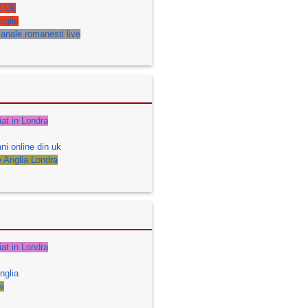
E Uk
nglia
anale romanesti live
iat in Londra
ni online din uk
e Anglia Londra
iat in Londra
nglia
v