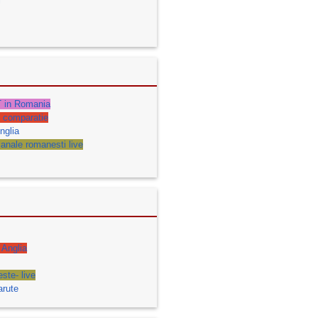
i
 in Romania
- comparatie
nglia
anale romanesti live
 Anglia
ste- live
arute