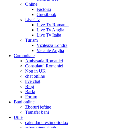
Online
Factoizi
Guestbook
Live Tv
Live Tv Romania
Live Tv Anglia
Live Tv Italia
Turism
Viziteaza Londra
Vacante Anglia
Comunitate
Ambasada Romaniei
Consulatul Romaniei
Nou in UK
chat online
live chat
Blog
Barfa
Forum
Bani online
Zboruri ieftine
Transfer bani
Utile
calendar crestin ortodox
arbore genealogic