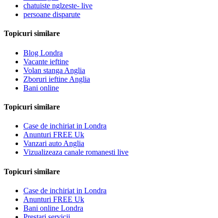
chatuiste nglzeste- live
persoane disparute
Topicuri similare
Blog Londra
Vacante ieftine
Volan stanga Anglia
Zboruri ieftine Anglia
Bani online
Topicuri similare
Case de inchiriat in Londra
Anunturi FREE Uk
Vanzari auto Anglia
Vizualizeaza canale romanesti live
Topicuri similare
Case de inchiriat in Londra
Anunturi FREE Uk
Bani online Londra
Prestari servicii