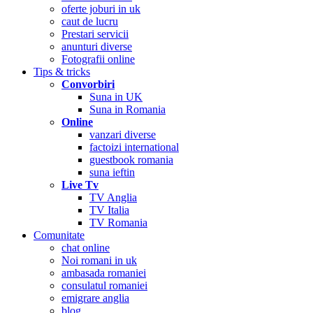
oferte joburi in uk
caut de lucru
Prestari servicii
anunturi diverse
Fotografii online
Tips & tricks
Convorbiri
Suna in UK
Suna in Romania
Online
vanzari diverse
factoizi international
guestbook romania
suna ieftin
Live Tv
TV Anglia
TV Italia
TV Romania
Comunitate
chat online
Noi romani in uk
ambasada romaniei
consulatul romaniei
emigrare anglia
blog