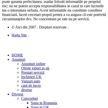
poate garanta perfectiunea, asadar folositi informatiile pe propriul
risc; nu ne putem accepta responsabilitatea in cazul in care lucrurile
iau o intorsatura nefasta. Acest informatiile nu constituie consiliere
financiară, faceti cercetari proprii pentru a va asigura că este potrivită
circumstanţelor dvs. Ne concentram pe rate nu pe servicii.
© Aici din 2007 . Drepturi rezervate .
Harta Site
.
HOME
Anunturi
Anunturi online
Oferte joburi in uk
Prestari servicii
Inchirieri UK
Vanzari auto
caut de lucru
diverse
Diverse
Convorbiri
Suna in Romania
Suna in UK