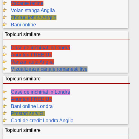
Vacante ieftine
Volan stanga Anglia
Zboruri ieftine Anglia
Bani online
Topicuri similare
Case de inchiriat in Londra
Anunturi FREE Uk
Vanzari auto Anglia
Vizualizeaza canale romanesti live
Topicuri similare
Case de inchiriat in Londra
Anunturi FREE Uk
Bani online Londra
Prestari servicii
Carti de credit Londra Anglia
Topicuri similare