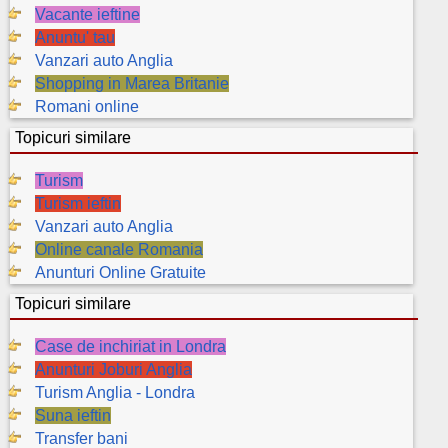
Vacante ieftine
Anuntu' tau
Vanzari auto Anglia
Shopping in Marea Britanie
Romani online
Topicuri similare
Turism
Turism ieftin
Vanzari auto Anglia
Online canale Romania
Anunturi Online Gratuite
Topicuri similare
Case de inchiriat in Londra
Anunturi Joburi Anglia
Turism Anglia - Londra
Suna ieftin
Transfer bani