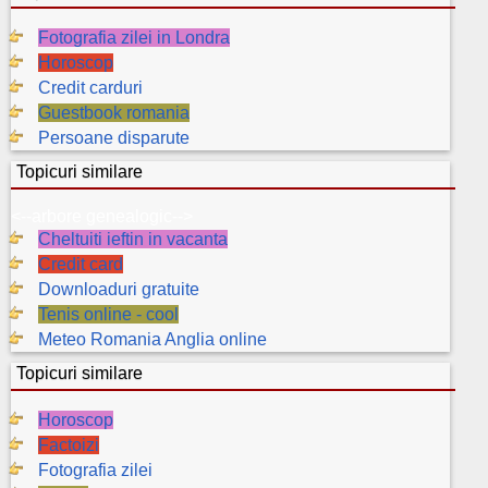
Fotografia zilei in Londra
Horoscop
Credit carduri
Guestbook romania
Persoane disparute
Topicuri similare
<--arbore genealogic-->
Cheltuiti ieftin in vacanta
Credit card
Downloaduri gratuite
Tenis online - cool
Meteo Romania Anglia online
Topicuri similare
Horoscop
Factoizi
Fotografia zilei