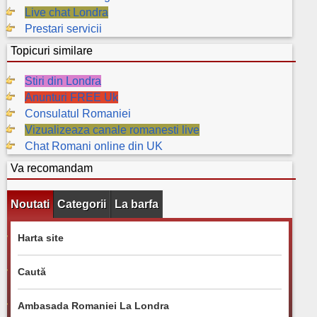
Live chat Londra
Prestari servicii
Topicuri similare
Stiri din Londra
Anunturi FREE Uk
Consulatul Romaniei
Vizualizeaza canale romanesti live
Chat Romani online din UK
Va recomandam
Noutati
Categorii
La barfa
Harta site
Caută
Ambasada Romaniei La Londra