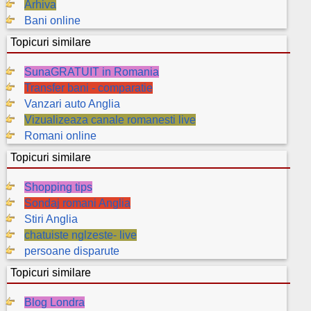
Arhiva
Bani online
Topicuri similare
SunaGRATUIT in Romania
Transfer bani - comparatie
Vanzari auto Anglia
Vizualizeaza canale romanesti live
Romani online
Topicuri similare
Shopping tips
Sondaj romani Anglia
Stiri Anglia
chatuiste nglzeste- live
persoane disparute
Topicuri similare
Blog Londra