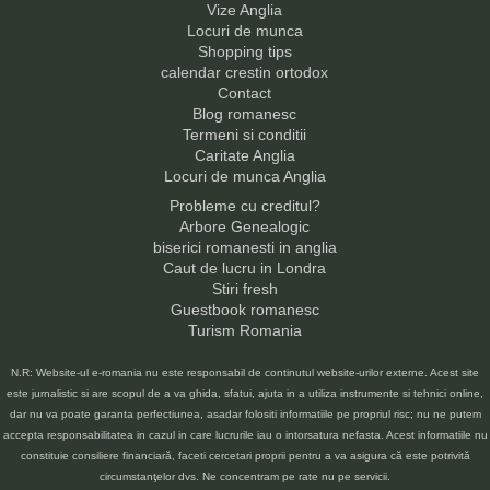
Vize Anglia
Locuri de munca
Shopping tips
calendar crestin ortodox
Contact
Blog romanesc
Termeni si conditii
Caritate Anglia
Locuri de munca Anglia
Probleme cu creditul?
Arbore Genealogic
biserici romanesti in anglia
Caut de lucru in Londra
Stiri fresh
Guestbook romanesc
Turism Romania
N.R: Website-ul e-romania nu este responsabil de continutul website-urilor externe. Acest site
este jurnalistic si are scopul de a va ghida, sfatui, ajuta in a utiliza instrumente si tehnici online,
dar nu va poate garanta perfectiunea, asadar folositi informatiile pe propriul risc; nu ne putem
accepta responsabilitatea in cazul in care lucrurile iau o intorsatura nefasta. Acest informatiile nu
constituie consiliere financiară, faceti cercetari proprii pentru a va asigura că este potrivită
circumstanţelor dvs. Ne concentram pe rate nu pe servicii.