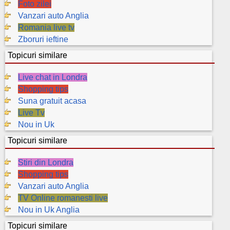
Foto zilei
Vanzari auto Anglia
Romania live tv
Zboruri ieftine
Topicuri similare
Live chat in Londra
Shopping tips
Suna gratuit acasa
Live Tv
Nou in Uk
Topicuri similare
Stiri din Londra
Shopping tips
Vanzari auto Anglia
TV Online romanesti live
Nou in Uk Anglia
Topicuri similare