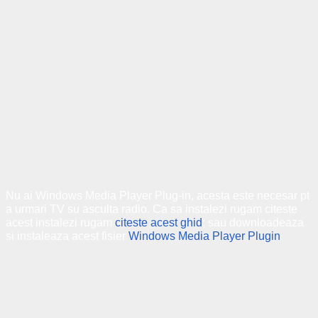
Nu ai Windows Media Player Plug-in, acesta este necesar pt
a urmari TV su asculta radio. Ca sa instalezi rugam citeste
acest instalezi rugam
citeste acest ghid
; sau downloadeaza
si instaleaza acest fisier
Windows Media Player Plugin